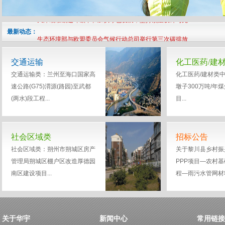
题月动员大会
天津瞄准碳达峰碳中和加快绿色发展，坚持顶层设计与先
最新动态：
行先试相结合，聚焦政策研究强化技术研发
生态环境部与欧盟委员会气候行动总司举行第三次碳排放
交易政策对话
“国际反腐日，廉政你我他”--华帆事业部召开廉政宣传主
交通运输
化工医药/建
题月动员大会
天津瞄准碳达峰碳中和加快绿色发展，坚持顶层设计与先
交通运输类：兰州至海口国家高
化工医药/建材类
速公路(G75)渭源(路园)至武都
墩子300万吨/年
行先试相结合，聚焦政策研究强化技术研发
生态环境部与欧盟委员会气候行动总司举行第三次碳排放
(两水)段工程...
目...
交易政策对话
社会区域类
招标公告
社会区域类：朔州市朔城区房产
关于黎川县乡村振
管理局朔城区棚户区改造厚德园
PPP项目—农村
南区建设项目...
程—雨污水管网材料.
关于华宇
新闻中心
常用链接