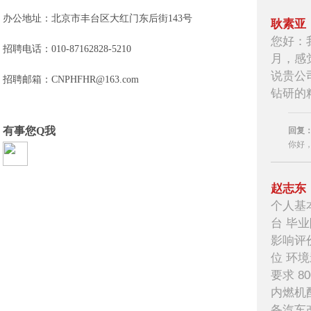
办公地址：北京市丰台区大红门东后街143号
耿素亚
您好：
招聘电话：010-87162828-5210
月，感
说贵公
招聘邮箱：
CNPHFHR@163.com
钻研的精
有事您Q我
回复
你好，
赵志东
个人基本
台 毕
影响评
位 环境
要求 8
内燃机配
备汽车改